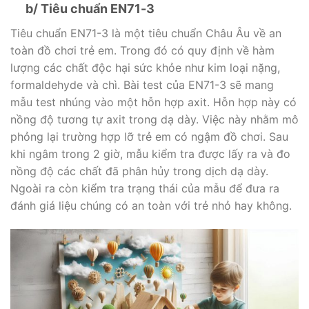
b/ Tiêu chuẩn EN71-3
Tiêu chuẩn EN71-3 là một tiêu chuẩn Châu Âu về an
toàn đồ chơi trẻ em. Trong đó có quy định về hàm
lượng các chất độc hại sức khỏe như kim loại nặng,
formaldehyde và chì. Bài test của EN71-3 sẽ mang
mẫu test nhúng vào một hỗn hợp axit. Hỗn hợp này có
nồng độ tương tự axit trong dạ dày. Việc này nhằm mô
phỏng lại trường hợp lỡ trẻ em có ngậm đồ chơi. Sau
khi ngâm trong 2 giờ, mẫu kiểm tra được lấy ra và đo
nồng độ các chất đã phân hủy trong dịch dạ dày.
Ngoài ra còn kiểm tra trạng thái của mẫu để đưa ra
đánh giá liệu chúng có an toàn với trẻ nhỏ hay không.