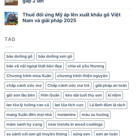
gấp 2 lần
thông
minh
Thuế đối ứng Mỹ áp lên xuất khẩu gỗ Việt
cho
Nam và giải pháp 2025
gỗ
và
nội
thất
TAG
xanh
bảo dưỡng gỗ
bảo dưỡng sơn gỗ
bảo vệ nội ngoại thất bền đẹp
chia sẻ yêu thương
Chương trình mùa Xuân
chương trình thiện nguyện
chắp cánh ước mơ
Chắp cánh ước mơ trẻ
giải pháp an toàn
giữ sơn lâu bền
Hớn Quản
kéo dài tuổi thọ sơn
kỉ niệm
lan tỏa lý tưởng cao cả
lan tỏa tích cực
Lá lành đùm lá rách
mang Xuân đến mọi nhà
melamine
màu xu hướng
mầm xanh hy vọng
new trends in wood coatings
so sánh với sơn gỗ truyền thống
súng sơn
sơn an toàn