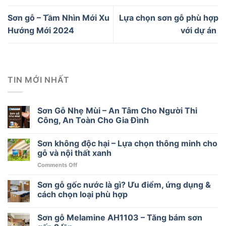
Sơn gỗ – Tầm Nhìn Mới Xu
Lựa chọn sơn gỗ phù hợp
Hướng Mới 2024
với dự án
TIN MỚI NHẤT
Sơn Gỗ Nhẹ Mùi – An Tâm Cho Người Thi
Công, An Toàn Cho Gia Đình
Sơn không độc hại – Lựa chọn thông minh cho
gỗ và nội thất xanh
on
Comments Off
Sơn
không
Sơn gỗ gốc nước là gì? Ưu điểm, ứng dụng &
độc
cách chọn loại phù hợp
hại
–
Sơn gỗ Melamine AH1103 – Tăng bám sơn
Lựa
chọn