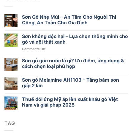
Sơn Gỗ Nhẹ Mùi – An Tâm Cho Người Thi
Công, An Toàn Cho Gia Đình
Sơn không độc hại – Lựa chọn thông minh cho
gỗ và nội thất xanh
on
Comments Off
Sơn
không
Sơn gỗ gốc nước là gì? Ưu điểm, ứng dụng &
độc
cách chọn loại phù hợp
hại
–
Sơn gỗ Melamine AH1103 – Tăng bám sơn
Lựa
chọn
gấp 2 lần
thông
minh
Thuế đối ứng Mỹ áp lên xuất khẩu gỗ Việt
cho
Nam và giải pháp 2025
gỗ
và
nội
thất
TAG
xanh