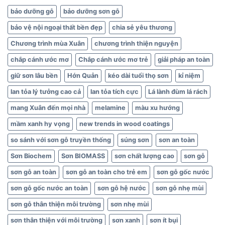
bảo dưỡng gỗ
bảo dưỡng sơn gỗ
bảo vệ nội ngoại thất bền đẹp
chia sẻ yêu thương
Chương trình mùa Xuân
chương trình thiện nguyện
chắp cánh ước mơ
Chắp cánh ước mơ trẻ
giải pháp an toàn
giữ sơn lâu bền
Hớn Quản
kéo dài tuổi thọ sơn
kỉ niệm
lan tỏa lý tưởng cao cả
lan tỏa tích cực
Lá lành đùm lá rách
mang Xuân đến mọi nhà
melamine
màu xu hướng
mầm xanh hy vọng
new trends in wood coatings
so sánh với sơn gỗ truyền thống
súng sơn
sơn an toàn
Sơn Biochem
Sơn BIOMASS
sơn chất lượng cao
sơn gỗ
sơn gỗ an toàn
sơn gỗ an toàn cho trẻ em
sơn gỗ gốc nước
sơn gỗ gốc nước an toàn
sơn gỗ hệ nước
sơn gỗ nhẹ mùi
sơn gỗ thân thiện môi trường
sơn nhẹ mùi
sơn thân thiện với môi trường
sơn xanh
sơn ít bụi