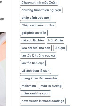
ơ:
Chương trình mùa Xuân
chương trình thiện nguyện
chắp cánh ước mơ
ơn
Chắp cánh ước mơ trẻ
giải pháp an toàn
giữ sơn lâu bền
Hớn Quản
kéo dài tuổi thọ sơn
kỉ niệm
lan tỏa lý tưởng cao cả
lan tỏa tích cực
Lá lành đùm lá rách
mang Xuân đến mọi nhà
melamine
màu xu hướng
mầm xanh hy vọng
new trends in wood coatings