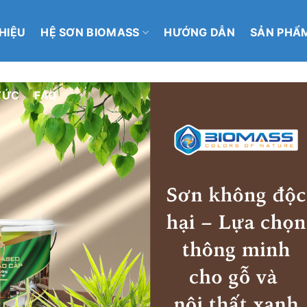
THIỆU
HỆ SƠN BIOMASS
HƯỚNG DẪN
SẢN PHẨ
TỨC
FAQ