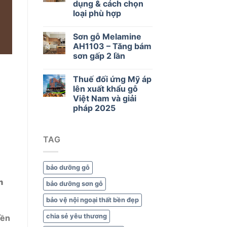
dụng & cách chọn
–
loại phù hợp
Lựa
chọn
thông
Sơn gỗ Melamine
minh
AH1103 – Tăng bám
cho
sơn gấp 2 lần
gỗ
và
nội
Thuế đối ứng Mỹ áp
thất
lên xuất khẩu gỗ
xanh
Việt Nam và giải
pháp 2025
TAG
bảo dưỡng gỗ
n
bảo dưỡng sơn gỗ
bảo vệ nội ngoại thất bền đẹp
chia sẻ yêu thương
nền