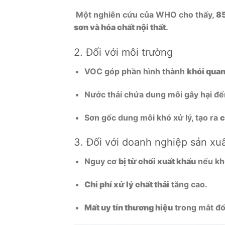
Một nghiên cứu của WHO cho thấy,
85
sơn và hóa chất nội thất
.
2. Đối với môi trường
VOC góp phần hình thành
khói qua
Nước thải chứa dung môi gây hại đến
Sơn gốc dung môi khó xử lý, tạo ra
c
3. Đối với doanh nghiệp sản xu
Nguy cơ
bị từ chối xuất khẩu
nếu kh
Chi phí xử lý chất thải
tăng cao.
Mất uy tín thương hiệu
trong mắt đố