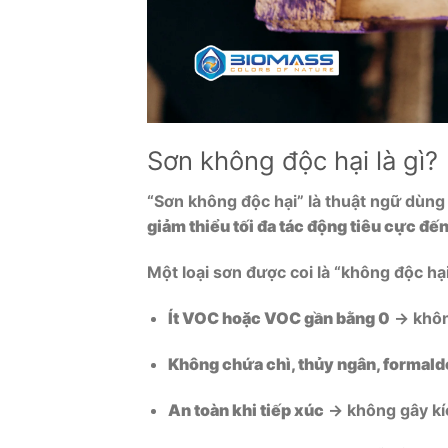
Sơn không độc hại là gì?
“Sơn không độc hại” là thuật ngữ dùn
giảm thiểu tối đa tác động tiêu cực đ
Một loại sơn được coi là “không độc hạ
Ít VOC hoặc VOC gần bằng 0
→ không
Không chứa chì, thủy ngân, formald
An toàn khi tiếp xúc
→ không gây kí