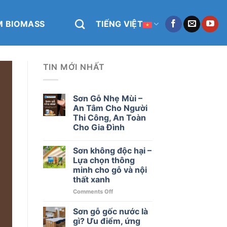
M BIOMASS
TIẾNG VIỆT
TIN MỚI NHẤT
Sơn Gỗ Nhẹ Mùi –
An Tâm Cho Người
Thi Công, An Toàn
Cho Gia Đình
Sơn không độc hại –
Lựa chọn thông
minh cho gỗ và nội
thất xanh
on
Comments Off
Sơn
không
Sơn gỗ gốc nước là
độc
gì? Ưu điểm, ứng
hại