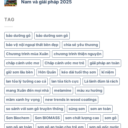
Nam và giải pháp 2025
gỗ
và
nội
thất
TAG
xanh
bảo dưỡng gỗ
bảo dưỡng sơn gỗ
bảo vệ nội ngoại thất bền đẹp
chia sẻ yêu thương
Chương trình mùa Xuân
chương trình thiện nguyện
chắp cánh ước mơ
Chắp cánh ước mơ trẻ
giải pháp an toàn
giữ sơn lâu bền
Hớn Quản
kéo dài tuổi thọ sơn
kỉ niệm
lan tỏa lý tưởng cao cả
lan tỏa tích cực
Lá lành đùm lá rách
mang Xuân đến mọi nhà
melamine
màu xu hướng
mầm xanh hy vọng
new trends in wood coatings
so sánh với sơn gỗ truyền thống
súng sơn
sơn an toàn
Sơn Biochem
Sơn BIOMASS
sơn chất lượng cao
sơn gỗ
sơn gỗ an toàn
sơn gỗ an toàn cho trẻ em
sơn gỗ gốc nước