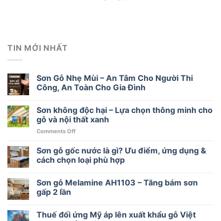
TIN MỚI NHẤT
Sơn Gỗ Nhẹ Mùi – An Tâm Cho Người Thi
Công, An Toàn Cho Gia Đình
Sơn không độc hại – Lựa chọn thông minh cho
gỗ và nội thất xanh
on
Comments Off
Sơn
không
Sơn gỗ gốc nước là gì? Ưu điểm, ứng dụng &
độc
cách chọn loại phù hợp
hại
–
Sơn gỗ Melamine AH1103 – Tăng bám sơn
Lựa
chọn
gấp 2 lần
thông
minh
Thuế đối ứng Mỹ áp lên xuất khẩu gỗ Việt
cho