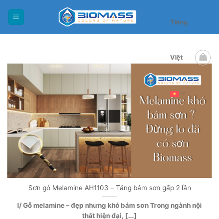
Skip
to
Tiếng
content
Việt
Sơn gỗ Melamine AH1103 – Tăng bám sơn gấp 2 lần
I/ Gỗ melamine – đẹp nhưng khó bám sơn Trong ngành nội
thất hiện đại, [...]