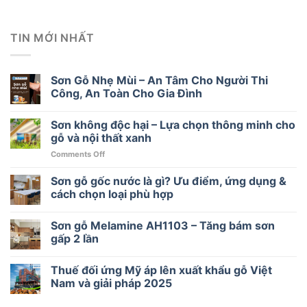
TIN MỚI NHẤT
Sơn Gỗ Nhẹ Mùi – An Tâm Cho Người Thi
Công, An Toàn Cho Gia Đình
Sơn không độc hại – Lựa chọn thông minh cho
gỗ và nội thất xanh
on
Comments Off
Sơn
không
Sơn gỗ gốc nước là gì? Ưu điểm, ứng dụng &
độc
cách chọn loại phù hợp
hại
–
Sơn gỗ Melamine AH1103 – Tăng bám sơn
Lựa
chọn
gấp 2 lần
thông
minh
Thuế đối ứng Mỹ áp lên xuất khẩu gỗ Việt
cho
Nam và giải pháp 2025
gỗ
và
nội