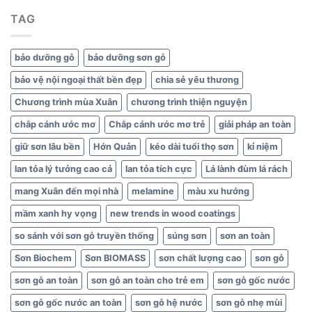
thất
TAG
xanh
bảo dưỡng gỗ
bảo dưỡng sơn gỗ
bảo vệ nội ngoại thất bền đẹp
chia sẻ yêu thương
Chương trình mùa Xuân
chương trình thiện nguyện
chắp cánh ước mơ
Chắp cánh ước mơ trẻ
giải pháp an toàn
giữ sơn lâu bền
Hớn Quản
kéo dài tuổi thọ sơn
kỉ niệm
lan tỏa lý tưởng cao cả
lan tỏa tích cực
Lá lành đùm lá rách
mang Xuân đến mọi nhà
melamine
màu xu hướng
mầm xanh hy vọng
new trends in wood coatings
so sánh với sơn gỗ truyền thống
súng sơn
sơn an toàn
Sơn Biochem
Sơn BIOMASS
sơn chất lượng cao
sơn gỗ
sơn gỗ an toàn
sơn gỗ an toàn cho trẻ em
sơn gỗ gốc nước
sơn gỗ gốc nước an toàn
sơn gỗ hệ nước
sơn gỗ nhẹ mùi