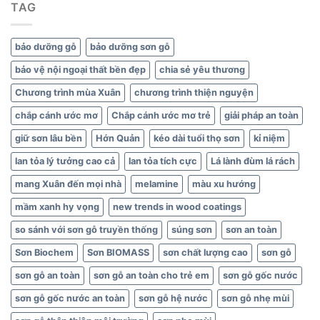
TAG
xanh
bảo dưỡng gỗ
bảo dưỡng sơn gỗ
bảo vệ nội ngoại thất bền đẹp
chia sẻ yêu thương
Chương trình mùa Xuân
chương trình thiện nguyện
chắp cánh ước mơ
Chắp cánh ước mơ trẻ
giải pháp an toàn
giữ sơn lâu bền
Hớn Quản
kéo dài tuổi thọ sơn
kỉ niệm
lan tỏa lý tưởng cao cả
lan tỏa tích cực
Lá lành đùm lá rách
mang Xuân đến mọi nhà
melamine
màu xu hướng
mầm xanh hy vọng
new trends in wood coatings
so sánh với sơn gỗ truyền thống
súng sơn
sơn an toàn
Sơn Biochem
Sơn BIOMASS
sơn chất lượng cao
sơn gỗ
sơn gỗ an toàn
sơn gỗ an toàn cho trẻ em
sơn gỗ gốc nước
sơn gỗ gốc nước an toàn
sơn gỗ hệ nước
sơn gỗ nhẹ mùi