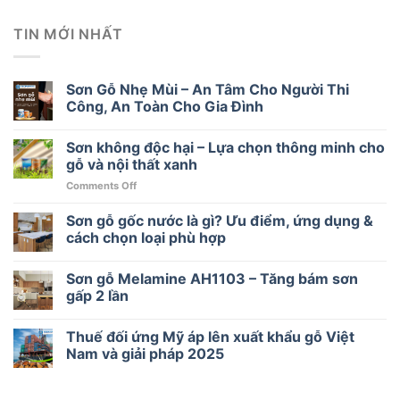
TIN MỚI NHẤT
Sơn Gỗ Nhẹ Mùi – An Tâm Cho Người Thi
Công, An Toàn Cho Gia Đình
Sơn không độc hại – Lựa chọn thông minh cho
gỗ và nội thất xanh
on
Comments Off
Sơn
không
Sơn gỗ gốc nước là gì? Ưu điểm, ứng dụng &
độc
cách chọn loại phù hợp
hại
–
Sơn gỗ Melamine AH1103 – Tăng bám sơn
Lựa
chọn
gấp 2 lần
thông
minh
Thuế đối ứng Mỹ áp lên xuất khẩu gỗ Việt
cho
Nam và giải pháp 2025
gỗ
và
nội
thất