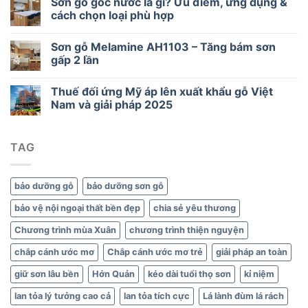
Sơn gỗ gốc nước là gì? Ưu điểm, ứng dụng &
độc
cách chọn loại phù hợp
hại
–
Sơn gỗ Melamine AH1103 – Tăng bám sơn
Lựa
chọn
gấp 2 lần
thông
minh
Thuế đối ứng Mỹ áp lên xuất khẩu gỗ Việt
cho
Nam và giải pháp 2025
gỗ
và
nội
thất
TAG
xanh
bảo dưỡng gỗ
bảo dưỡng sơn gỗ
bảo vệ nội ngoại thất bền đẹp
chia sẻ yêu thương
Chương trình mùa Xuân
chương trình thiện nguyện
chắp cánh ước mơ
Chắp cánh ước mơ trẻ
giải pháp an toàn
giữ sơn lâu bền
Hớn Quản
kéo dài tuổi thọ sơn
kỉ niệm
lan tỏa lý tưởng cao cả
lan tỏa tích cực
Lá lành đùm lá rách