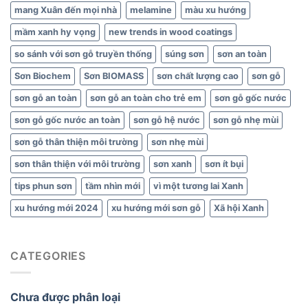
mang Xuân đến mọi nhà
melamine
màu xu hướng
mầm xanh hy vọng
new trends in wood coatings
so sánh với sơn gỗ truyền thống
súng sơn
sơn an toàn
Sơn Biochem
Sơn BIOMASS
sơn chất lượng cao
sơn gỗ
sơn gỗ an toàn
sơn gỗ an toàn cho trẻ em
sơn gỗ gốc nước
sơn gỗ gốc nước an toàn
sơn gỗ hệ nước
sơn gỗ nhẹ mùi
sơn gỗ thân thiện môi trường
sơn nhẹ mùi
sơn thân thiện với môi trường
sơn xanh
sơn ít bụi
tips phun sơn
tầm nhìn mới
vì một tương lai Xanh
xu hướng mới 2024
xu hướng mới sơn gỗ
Xã hội Xanh
CATEGORIES
Chưa được phân loại