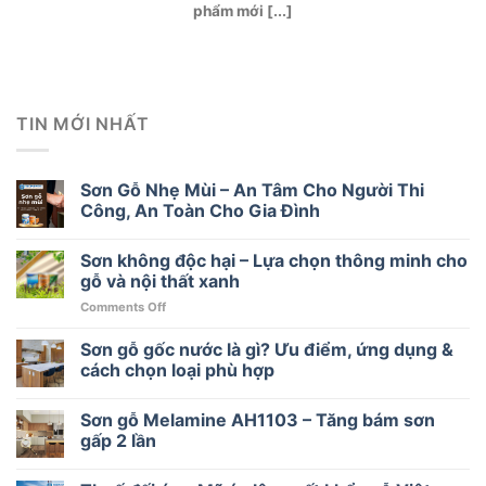
phẩm mới [...]
TIN MỚI NHẤT
Sơn Gỗ Nhẹ Mùi – An Tâm Cho Người Thi
Công, An Toàn Cho Gia Đình
Sơn không độc hại – Lựa chọn thông minh cho
gỗ và nội thất xanh
on
Comments Off
Sơn
không
Sơn gỗ gốc nước là gì? Ưu điểm, ứng dụng &
độc
cách chọn loại phù hợp
hại
–
Sơn gỗ Melamine AH1103 – Tăng bám sơn
Lựa
chọn
gấp 2 lần
thông
minh