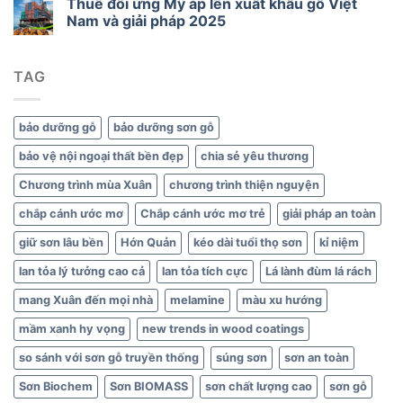
Thuế đối ứng Mỹ áp lên xuất khẩu gỗ Việt
cho
Nam và giải pháp 2025
gỗ
và
nội
thất
TAG
xanh
bảo dưỡng gỗ
bảo dưỡng sơn gỗ
bảo vệ nội ngoại thất bền đẹp
chia sẻ yêu thương
Chương trình mùa Xuân
chương trình thiện nguyện
chắp cánh ước mơ
Chắp cánh ước mơ trẻ
giải pháp an toàn
giữ sơn lâu bền
Hớn Quản
kéo dài tuổi thọ sơn
kỉ niệm
lan tỏa lý tưởng cao cả
lan tỏa tích cực
Lá lành đùm lá rách
mang Xuân đến mọi nhà
melamine
màu xu hướng
mầm xanh hy vọng
new trends in wood coatings
so sánh với sơn gỗ truyền thống
súng sơn
sơn an toàn
Sơn Biochem
Sơn BIOMASS
sơn chất lượng cao
sơn gỗ