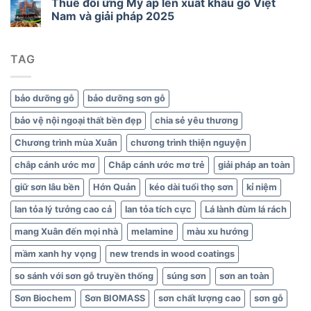
Thuế đối ứng Mỹ áp lên xuất khẩu gỗ Việt
cho
Nam và giải pháp 2025
gỗ
và
nội
thất
TAG
xanh
bảo dưỡng gỗ
bảo dưỡng sơn gỗ
bảo vệ nội ngoại thất bền đẹp
chia sẻ yêu thương
Chương trình mùa Xuân
chương trình thiện nguyện
chắp cánh ước mơ
Chắp cánh ước mơ trẻ
giải pháp an toàn
giữ sơn lâu bền
Hớn Quản
kéo dài tuổi thọ sơn
kỉ niệm
lan tỏa lý tưởng cao cả
lan tỏa tích cực
Lá lành đùm lá rách
mang Xuân đến mọi nhà
melamine
màu xu hướng
mầm xanh hy vọng
new trends in wood coatings
so sánh với sơn gỗ truyền thống
súng sơn
sơn an toàn
Sơn Biochem
Sơn BIOMASS
sơn chất lượng cao
sơn gỗ