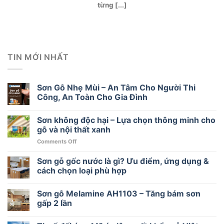
từng [...]
TIN MỚI NHẤT
Sơn Gỗ Nhẹ Mùi – An Tâm Cho Người Thi
Công, An Toàn Cho Gia Đình
Sơn không độc hại – Lựa chọn thông minh cho
gỗ và nội thất xanh
on
Comments Off
Sơn
không
Sơn gỗ gốc nước là gì? Ưu điểm, ứng dụng &
độc
cách chọn loại phù hợp
hại
–
Sơn gỗ Melamine AH1103 – Tăng bám sơn
Lựa
chọn
gấp 2 lần
thông
minh