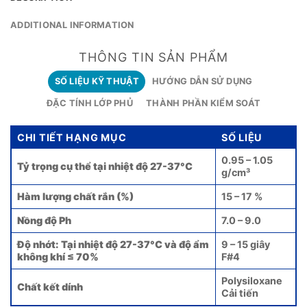
ADDITIONAL INFORMATION
THÔNG TIN SẢN PHẨM
SỐ LIỆU KỸ THUẬT
HƯỚNG DẪN SỬ DỤNG
ĐẶC TÍNH LỚP PHỦ
THÀNH PHẦN KIỂM SOÁT
CHI TIẾT HẠNG MỤC
SỐ LIỆU
0.95 – 1.05
Tỷ trọng cụ thể tại nhiệt độ 27-37°C
g/cm³
Hàm lượng chất rắn (%)
15 – 17 %
Nồng độ Ph
7.0 – 9.0
Độ nhớt: Tại nhiệt độ 27-37°C và độ ẩm
9 – 15 giây
không khí ≤ 70%
F#4
Polysiloxane
Chất kết dính
Cải tiến