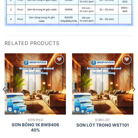
RELATED PRODUCTS
Add to
Add to
wishlist
wishlist
SƠN PHỦ
SƠN LÓT
SƠN BÓNG 1K BW8406
SƠN LÓT TRONG WST101
40%