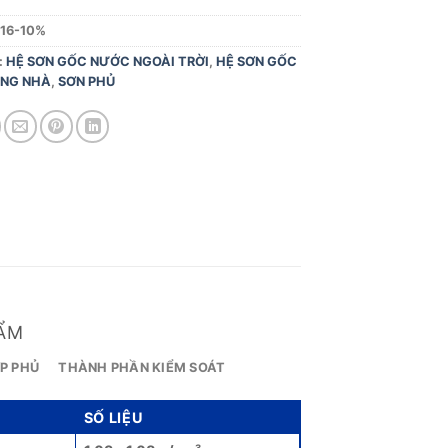
816-10%
:
HỆ SƠN GỐC NƯỚC NGOÀI TRỜI
,
HỆ SƠN GỐC
NG NHÀ
,
SƠN PHỦ
ẨM
P PHỦ
THÀNH PHẦN KIỂM SOÁT
SỐ LIỆU