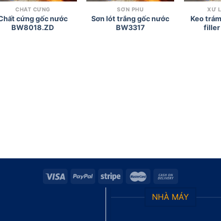
CHẤT CỨNG
SƠN PHỦ
XỬ 
Chất cứng gốc nước
Sơn lót trắng gốc nước
Keo trám
BW8018.ZD
BW3317
fill
NHÀ MÁY