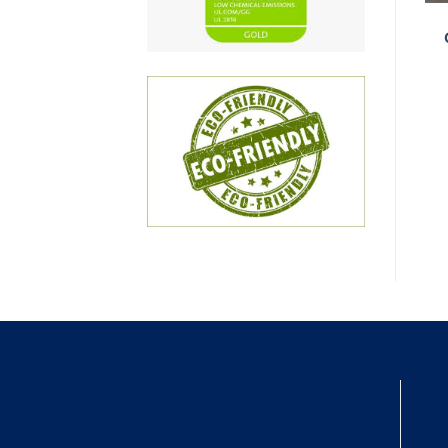
SƠN LÓT
SƠN PHỦ
SƠN LÓT TRONG
Sơn lót trắng gốc nước
WST101
(sử dụng được trên
Melamin) W3314