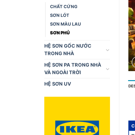
CHẤT CỨNG
SƠN LÓT
SƠN MÀU LAU
SƠN PHỦ
HỆ SƠN GỐC NƯỚC
TRONG NHÀ
HỆ SƠN PA TRONG NHÀ
VÀ NGOÀI TRỜI
HỆ SƠN UV
DE
C