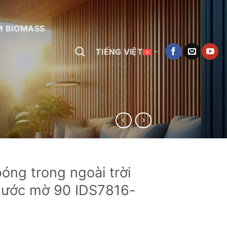
M BIOMASS
TIẾNG VIỆT
óng trong ngoài trời
nước mờ 90 IDS7816-