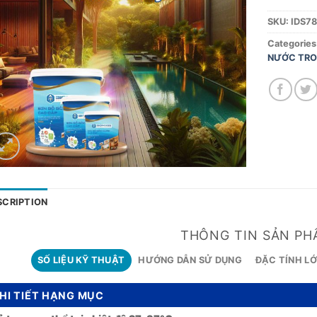
SKU:
IDS7
Categories
NƯỚC TRO
SCRIPTION
THÔNG TIN SẢN PH
SỐ LIỆU KỸ THUẬT
HƯỚNG DẪN SỬ DỤNG
ĐẶC TÍNH LỚ
HI TIẾT HẠNG MỤC