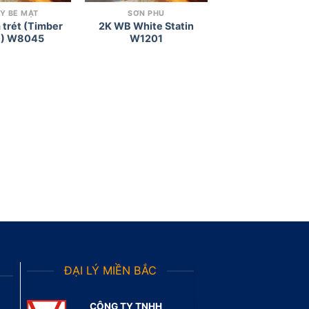
LÝ BỀ MẶT
SƠN PHỦ
 trét (Timber
2K WB White Statin
er ) W8045
W1201
ĐẠI LÝ MIỀN BẮC
CÔNG TY TNHH