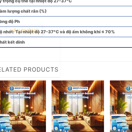
ỷ trọng cụ thể tại nhiệt độ 27-37°C
àm lượng chất rắn (%)
ồng độ Ph
VĂN PHÒNG
ộ nhớt: Tại nhiệt độ 27-37°C và độ ẩm không khí ≤ 70%
hất kết dính
ELATED PRODUCTS
Add to
Add to
wishlist
wishlist