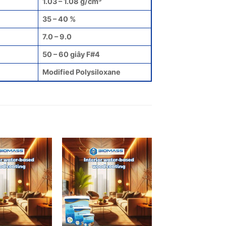
1.03 – 1.08 g/cm³
35 – 40 %
7.0 – 9.0
50 – 60 giây F#4
Modified Polysiloxane
Add to
Add to
wishlist
wishlist