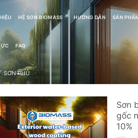
THIỆU
HỆ SƠN BIOMASS
HƯỚNG DẪN
SẢN PHẨ
TỨC
FAQ
/
SƠN PHỦ
Sơn b
gốc 
Add to
wishlist
10%