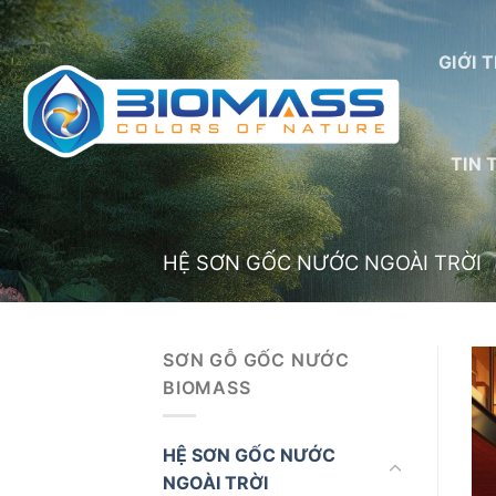
Skip
to
GIỚI 
content
TIN 
HỆ SƠN GỐC NƯỚC NGOÀI TRỜI
SƠN GỖ GỐC NƯỚC
BIOMASS
HỆ SƠN GỐC NƯỚC
NGOÀI TRỜI