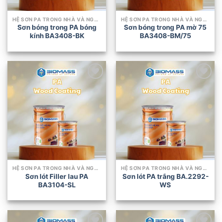
HỆ SƠN PA TRONG NHÀ VÀ NGOÀI TRỜI
HỆ SƠN PA TRONG NHÀ VÀ NGOÀI TRỜI
Sơn bóng trong PA bóng
Sơn bóng trong PA mờ 75
kính BA3408-BK
BA3408-BM/75
Add to
Add to
wishlist
wishlist
HỆ SƠN PA TRONG NHÀ VÀ NGOÀI TRỜI
HỆ SƠN PA TRONG NHÀ VÀ NGOÀI TRỜI
Sơn lót Filler lau PA
Sơn lót PA trắng BA.2292-
BA3104-SL
WS