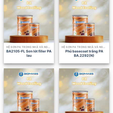
Add to
Add to
wishlist
wishlist
HỆ SƠN PA TRONG NHÀ VÀ NGOÀI TRỜI
HỆ SƠN PA TRONG NHÀ VÀ NGOÀI TRỜI
BA2105-FL Sơn lót filler PA
Phủ basecoat trắng PA
lau
BA.2292(N)
Add to
Add to
wishlist
wishlist