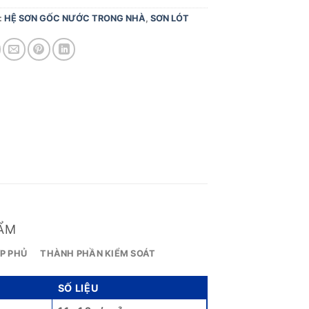
:
HỆ SƠN GỐC NƯỚC TRONG NHÀ
,
SƠN LÓT
ẨM
P PHỦ
THÀNH PHẦN KIỂM SOÁT
SỐ LIỆU