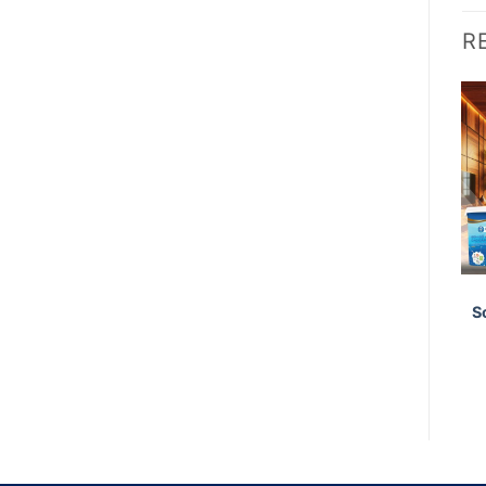
R
Add to
Add to
wishlist
wishlist
XỬ LÝ BỀ MẶT
SƠN LÓT
Wood Filler gốc nước
Sơn lót trong chống xì
S
WF3506
dầu 2K gốc nước
AT1409