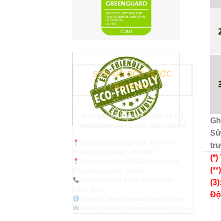
SƠN GỖ GỐC NƯỚC
BIOMASS
MỘT SẢN PHẨM CỦA CÔNG TY CỔ
Gh
PHẦN SINH HÓA QUỐC TẾ BIOCHEM
Sử
Địa chỉ: 66 Đường Số 1, Khu phố 1,
tr
Phường Tân Hưng, TP.HCM
(*
Showroom: Km 17, Quốc lộ 6, Phúc
(*
Tiến, Chương Mỹ, Hà Nội
Điện thoại: (+84 28) 3620 4207 –
(3
3620 4208
Độ
Website:
www.biomasscoating.com
Email:
contacts@biomasscoating.com