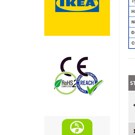
T
H
N
Đ
C