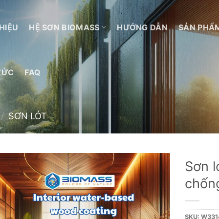
THIỆU
HỆ SƠN BIOMASS
HƯỚNG DẪN
SẢN PHẨ
TỨC
FAQ
/
SƠN LÓT
Sơn l
chốn
Add to
wishlist
SKU:
W331