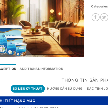
Categories
SCRIPTION
ADDITIONAL INFORMATION
THÔNG TIN SẢN PH
SỐ LIỆU KỸ THUẬT
HƯỚNG DẪN SỬ DỤNG
ĐẶC TÍNH LỚ
HI TIẾT HẠNG MỤC