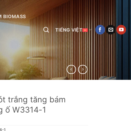
M BIOMASS
TIẾNG VIỆT
ót trắng tăng bám
g ố W3314-1
4-1