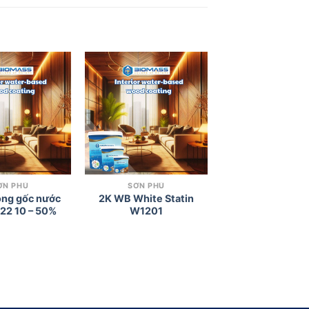
Add to
Add to
wishlist
wishlist
ƠN PHỦ
SƠN PHỦ
ong gốc nước
2K WB White Statin
22 10 – 50%
W1201