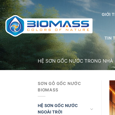
Skip
to
GIỚI 
content
TIN 
HỆ SƠN GỐC NƯỚC TRONG NHÀ
SƠN GỖ GỐC NƯỚC
BIOMASS
HỆ SƠN GỐC NƯỚC
NGOÀI TRỜI