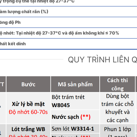
ỷ trọng cụ thể tại nhiệt độ 27-37°C
àm lượng chất rắn (%)
ồng độ Ph
ộ nhớt: Tại nhiệt độ 27-37°C và độ ẩm không khí ≤ 70%
hất kết dính
QUY TRÌNH LIÊN 