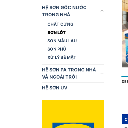
HỆ SƠN GỐC NƯỚC
TRONG NHÀ
CHẤT CỨNG
SƠN LÓT
SƠN MÀU LAU
SƠN PHỦ
XỬ LÝ BỀ MẶT
HỆ SƠN PA TRONG NHÀ
VÀ NGOÀI TRỜI
DE
HỆ SƠN UV
C