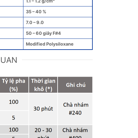
1.1 – 1.2 g/cm³
35 – 40 %
7.0 – 9.0
50 – 60 giây F#4
Modified Polysiloxane
QUAN