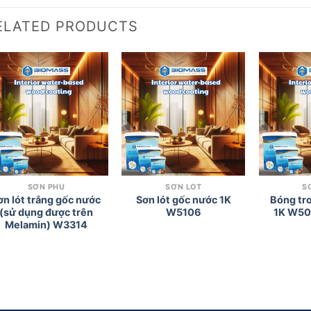
ELATED PRODUCTS
Add to
Add to
wishlist
wishlist
SƠN PHỦ
SƠN LÓT
S
ơn lót trắng gốc nước
Sơn lót gốc nước 1K
Bóng tr
(sử dụng được trên
W5106
1K W50
Melamin) W3314