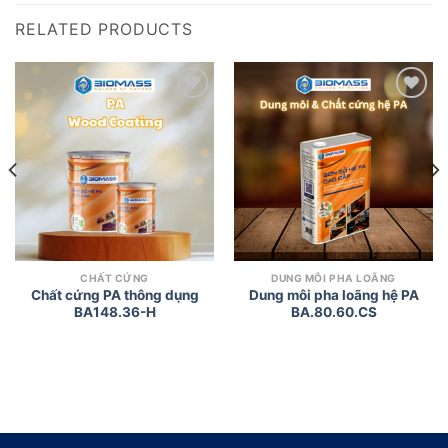
RELATED PRODUCTS
Add to
Add to
wishlist
wishlist
CHẤT CỨNG
DUNG MÔI PHA LOÃNG
Chất cứng PA thông dụng
Dung môi pha loãng hệ PA
BA148.36-H
BA.80.60.CS