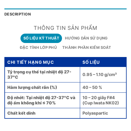
DESCRIPTION
THÔNG TIN SẢN PHẨM
SỐ LIỆU KỸ THUẬT
HƯỚNG DẪN SỬ DỤNG
ĐẶC TÍNH LỚP PHỦ
THÀNH PHẦN KIỂM SOÁT
CHI TIẾT HẠNG MỤC
SỐ LIỆU
Tỷ trọng cụ thể tại nhiệt độ 27-
0.95 – 1.10 g/cm³
37°C
Hàm lượng chất rắn (%)
40 – 50 %
Độ nhớt: Tại nhiệt độ 27-37°C và
10 – 20 giây F#4
độ ẩm không khí ≤ 70%
(Cup Iwata NK02)
Chất kết dính
Polyaspartic