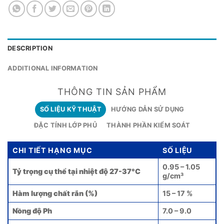
DESCRIPTION
ADDITIONAL INFORMATION
THÔNG TIN SẢN PHẨM
SỐ LIỆU KỸ THUẬT
HƯỚNG DẪN SỬ DỤNG
ĐẶC TÍNH LỚP PHỦ
THÀNH PHẦN KIỂM SOÁT
CHI TIẾT HẠNG MỤC
SỐ LIỆU
0.95 – 1.05
Tỷ trọng cụ thể tại nhiệt độ 27-37°C
g/cm³
Hàm lượng chất rắn (%)
15 – 17 %
Nồng độ Ph
7.0 – 9.0