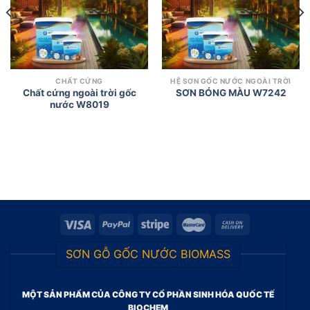
CHẤT CỨNG
HỆ SƠN GỐC NƯỚC NGOÀI TRỜI
Chất cứng ngoài trời gốc
SƠN BÓNG MÀU W7242
nước W8019
SƠN GỖ GỐC NƯỚC BIOMASS
MỘT SẢN PHẨM CỦA CÔNG TY CỔ PHẦN SINH HÓA QUỐC TẾ
BIOCHEM