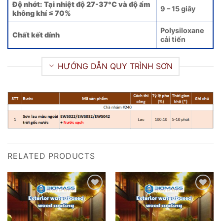
Độ nhớt: Tại nhiệt độ 27-37°C và độ ẩm
9 – 15 giây
không khí ≤ 70%
Polysiloxane
Chất kết dính
cải tiến
HƯỚNG DẪN QUY TRÌNH SƠN
RELATED PRODUCTS
Add to
Add to
wishlist
wishlist