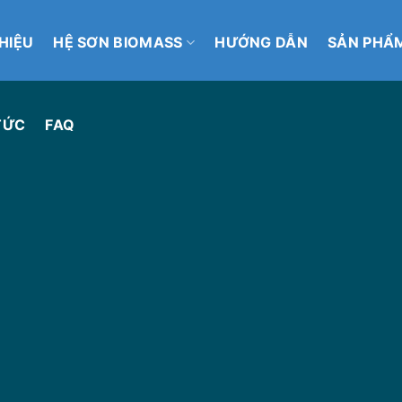
THIỆU
HỆ SƠN BIOMASS
HƯỚNG DẪN
SẢN PHẨ
TỨC
FAQ