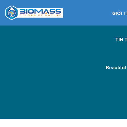
Skip
to
GIỚI 
content
TIN 
Beautiful