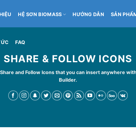
THIỆU
HỆ SƠN BIOMASS
HƯỚNG DẪN
SẢN PHẨ
TỨC
FAQ
SHARE & FOLLOW ICONS
 Share and Follow Icons that you can insert anywhere wit
Builder.