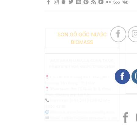
SƠN GỖ GỐC NƯỚC
BIOMASS
MỘT SẢN PHẨM CỦA CÔNG TY CỔ
PHẦN SINH HÓA QUỐC TẾ BIOCHEM
Địa chỉ: 66 Đường Số 1, Khu phố 1,
Phường Tân Hưng, TP.HCM
Showroom: Km 17, Quốc lộ 6, Phúc
Tiến, Chương Mỹ, Hà Nội
Điện thoại: (+84 28) 3620 4207 –
3620 4208
Website:
www.biomasscoating.com
Email:
contacts@biomasscoating.com