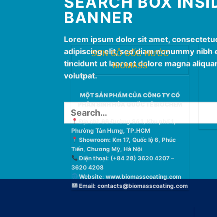
SEARCH BOX INSI
BANNER
Lorem ipsum dolor sit amet, consectetu
adipiscing elit, sed diam nonummy nibh
SƠN GỖ GỐC NƯỚC
tincidunt ut laoreet dolore magna aliqua
BIOMASS
volutpat.
MỘT SẢN PHẨM CỦA CÔNG TY CỔ
PHẦN SINH HÓA QUỐC TẾ BIOCHEM
Search
for:
Địa chỉ: 66 Đường Số 1, Khu phố 1,
Phường Tân Hưng, TP.HCM
Showroom: Km 17, Quốc lộ 6, Phúc
Tiến, Chương Mỹ, Hà Nội
Điện thoại: (+84 28) 3620 4207 –
3620 4208
Website:
www.biomasscoating.com
Email:
contacts@biomasscoating.com