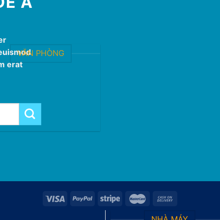
DE A
er
 euismod
VĂN PHÒNG
m erat
NHÀ MÁY