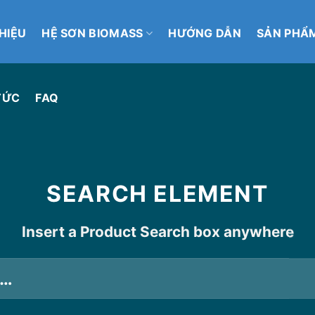
THIỆU
HỆ SƠN BIOMASS
HƯỚNG DẪN
SẢN PHẨ
TỨC
FAQ
SEARCH ELEMENT
Insert a Product Search box anywhere