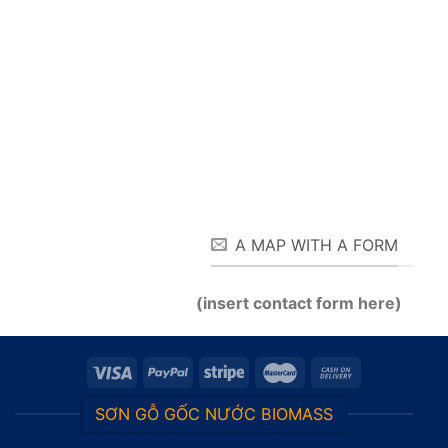
A MAP WITH A FORM
(insert contact form here)
SƠN GỖ GỐC NƯỚC BIOMASS