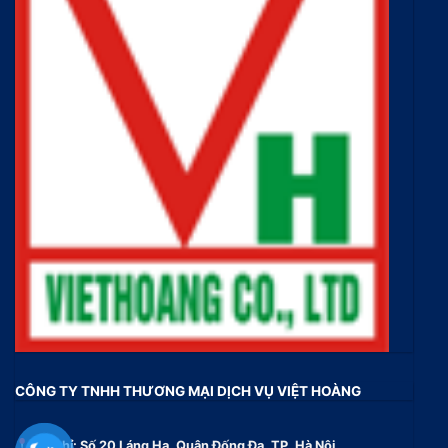
CÔNG TY TNHH THƯƠNG MẠI DỊCH VỤ VIỆT HOÀNG
Địa chỉ: Số 20 Láng Hạ, Quận Đống Đa, TP. Hà Nội