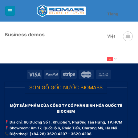
Skip
to
Tiếng
content
Business demos
Việt
SƠN GỖ GỐC NƯỚC BIOMASS
MỘT SẢN PHẨM CỦA CÔNG TY CỔ PHẦN SINH HÓA QUỐC TẾ
BIOCHEM
Địa chỉ: 66 Đường Số 1, Khu phố 1, Phường Tân Hưng, TP.HCM
Showroom: Km 17, Quốc lộ 6, Phúc Tiến, Chương Mỹ, Hà Nội
Điện thoại: (+84 28) 3620 4207 – 3620 4208